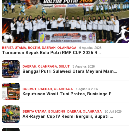
,
,
,
6 Agustus 2026
BERITA UTAMA
BOLTIM
DAERAH
OLAHRAGA
Turnamen Sepak Bola Putri RMP CUP 2026 R…
,
,
3 Agustus 2026
DAERAH
OLAHRAGA
SULUT
Bangga! Putri Sulawesi Utara Meylani Mam…
,
,
1 Agustus 2026
BOLMUT
DAERAH
OLAHRAGA
Keputusan Wasit Tuai Protes, Busisingo F…
,
,
,
20 Juli 2026
BERITA UTAMA
BOLMONG
DAERAH
OLAHRAGA
AR-Rayyan Cup IV Resmi Bergulir, Bupati …