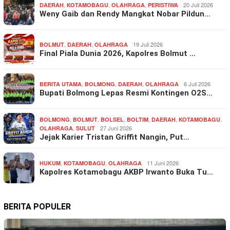
,
,
,
20 Juli 2026
DAERAH
KOTAMOBAGU
OLAHRAGA
PERISTIWA
Weny Gaib dan Rendy Mangkat Nobar Pildun…
,
,
19 Juli 2026
BOLMUT
DAERAH
OLAHRAGA
Final Piala Dunia 2026, Kapolres Bolmut …
,
,
,
6 Juli 2026
BERITA UTAMA
BOLMONG
DAERAH
OLAHRAGA
Bupati Bolmong Lepas Resmi Kontingen O2S…
,
,
,
,
,
,
BOLMONG
BOLMUT
BOLSEL
BOLTIM
DAERAH
KOTAMOBAGU
,
27 Juni 2026
OLAHRAGA
SULUT
Jejak Karier Tristan Griffit Nangin, Put…
,
,
11 Juni 2026
HUKUM
KOTAMOBAGU
OLAHRAGA
Kapolres Kotamobagu AKBP Irwanto Buka Tu…
BERITA POPULER