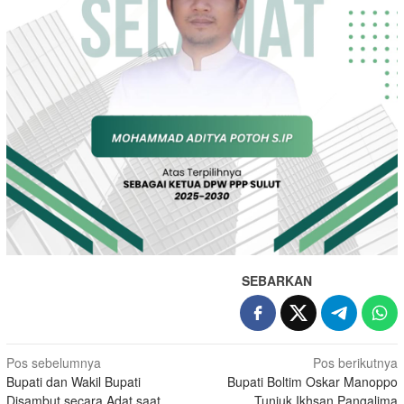
SEBARKAN
Navigasi
Pos sebelumnya
Pos berikutnya
Bupati dan Wakil Bupati
Bupati Boltim Oskar Manoppo
pos
Disambut secara Adat saat
Tunjuk Ikhsan Pangalima