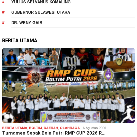
YULIUS SELVANUS KOMALING
GUBERNUR SULAWESI UTARA
DR. WENY GAIB
BERITA UTAMA
,
,
,
6 Agustus 2026
BERITA UTAMA
BOLTIM
DAERAH
OLAHRAGA
Turnamen Sepak Bola Putri RMP CUP 2026 R…