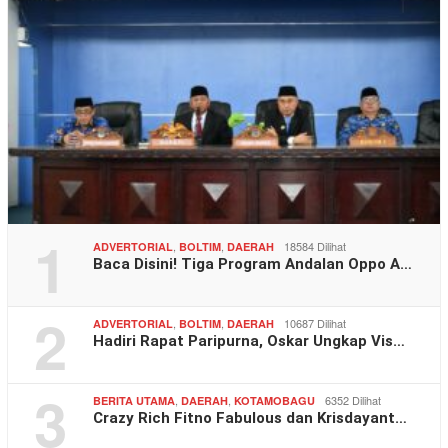
1
,
,
18584 Dilihat
ADVERTORIAL
BOLTIM
DAERAH
Baca Disini! Tiga Program Andalan Oppo A…
2
,
,
10687 Dilihat
ADVERTORIAL
BOLTIM
DAERAH
Hadiri Rapat Paripurna, Oskar Ungkap Vis…
3
,
,
6352 Dilihat
BERITA UTAMA
DAERAH
KOTAMOBAGU
Crazy Rich Fitno Fabulous dan Krisdayant…