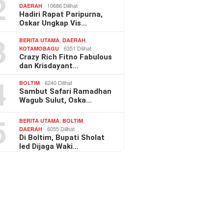
2
10686 Dilihat
DAERAH
Hadiri Rapat Paripurna,
Oskar Ungkap Vis…
3
,
,
BERITA UTAMA
DAERAH
6351 Dilihat
KOTAMOBAGU
Crazy Rich Fitno Fabulous
dan Krisdayant…
4
6240 Dilihat
BOLTIM
Sambut Safari Ramadhan
Wagub Sulut, Oska…
5
,
,
BERITA UTAMA
BOLTIM
6055 Dilihat
DAERAH
Di Boltim, Bupati Sholat
Ied Dijaga Waki…