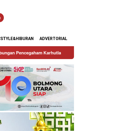
n
ESTYLE&HIBURAN
ADVERTORIAL
la
Hadiri Musda Srikandi Jaga Desa se – Sulut, Wakil 