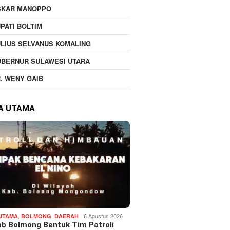
SKAR MANOPPO
PATI BOLTIM
LIUS SELVANUS KOMALING
UBERNUR SULAWESI UTARA
. WENY GAIB
TA UTAMA
,
,
6 Agustus 2026
 UTAMA
BOLMONG
DAERAH
b Bolmong Bentuk Tim Patroli