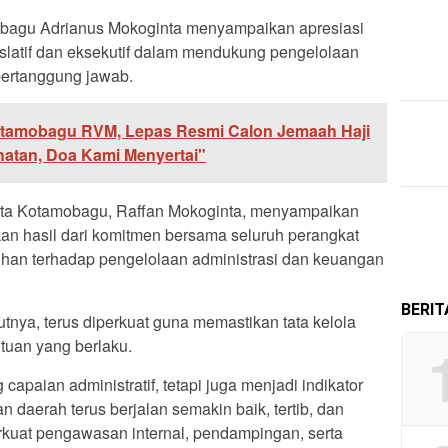
agu Adrianus Mokoginta menyampaikan apresiasi
egislatif dan eksekutif dalam mendukung pengelolaan
bertanggung jawab.
otamobagu RVM, Lepas Resmi Calon Jemaah Haji
atan, Doa Kami Menyertai"
Kota Kotamobagu, Raffan Mokoginta, menyampaikan
n hasil dari komitmen bersama seluruh perangkat
han terhadap pengelolaan administrasi dan keuangan
BERI
nya, terus diperkuat guna memastikan tata kelola
tuan yang berlaku.
capaian administratif, tetapi juga menjadi indikator
daerah terus berjalan semakin baik, tertib, dan
kuat pengawasan internal, pendampingan, serta