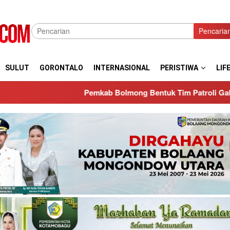
Pencaria
SULUT
GORONTALO
INTERNASIONAL
PERISTIWA
LIF
ab Bolmong Bentuk Tim Patroli Gabungan Pencegaham Karhut