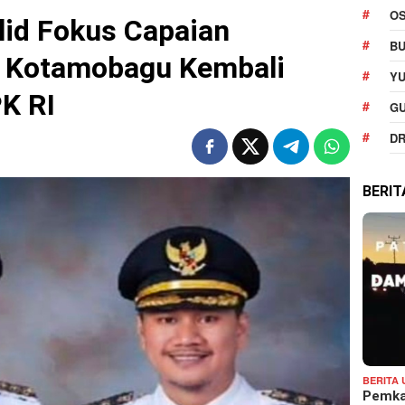
O
lid Fokus Capaian
BU
t Kotamobagu Kembali
YU
K RI
G
DR
BERI
BERITA
Pemka