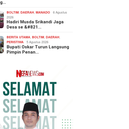
ng…
,
,
6 Agustus
BOLTIM
DAERAH
MANADO
2026
Hadiri Musda Srikandi Jaga
Desa se &#821…
,
,
,
BERITA UTAMA
BOLTIM
DAERAH
5 Agustus 2026
PERISTIWA
Bupati Oskar Turun Langsung
Pimpin Penan…