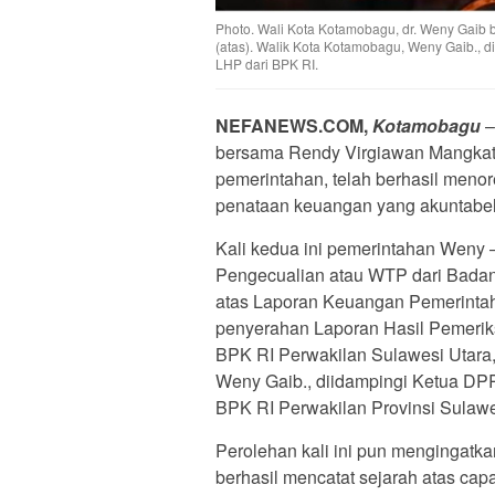
Photo. Wali Kota Kotamobagu, dr. Weny Gaib
(atas). Walik Kota Kotamobagu, Weny Gaib.,
LHP dari BPK RI.
NEFANEWS.COM,
Kotamobagu
–
bersama Rendy Virgiawan Mangkat
pemerintahan, telah berhasil meno
penataan keuangan yang akuntabel
Kali kedua ini pemerintahan Weny 
Pengecualian atau WTP dari Bada
atas Laporan Keuangan Pemerintah
penyerahan Laporan Hasil Pemerik
BPK RI Perwakilan Sulawesi Utara
Weny Gaib., diidampingi Ketua DP
BPK RI Perwakilan Provinsi Sulawes
Perolehan kali ini pun mengingatk
berhasil mencatat sejarah atas cap