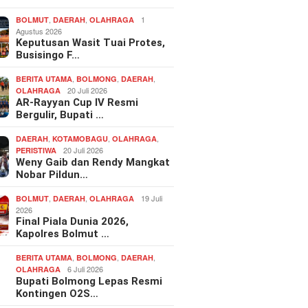
,
,
1
BOLMUT
DAERAH
OLAHRAGA
Agustus 2026
Keputusan Wasit Tuai Protes,
Busisingo F…
,
,
,
BERITA UTAMA
BOLMONG
DAERAH
20 Juli 2026
OLAHRAGA
AR-Rayyan Cup IV Resmi
Bergulir, Bupati …
,
,
,
DAERAH
KOTAMOBAGU
OLAHRAGA
20 Juli 2026
PERISTIWA
Weny Gaib dan Rendy Mangkat
Nobar Pildun…
,
,
19 Juli
BOLMUT
DAERAH
OLAHRAGA
2026
Final Piala Dunia 2026,
Kapolres Bolmut …
,
,
,
BERITA UTAMA
BOLMONG
DAERAH
6 Juli 2026
OLAHRAGA
Bupati Bolmong Lepas Resmi
Kontingen O2S…