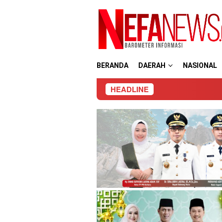
Loncat
ke
konten
BERANDA
DAERAH
NASIONAL
HEADLINE
Pemk