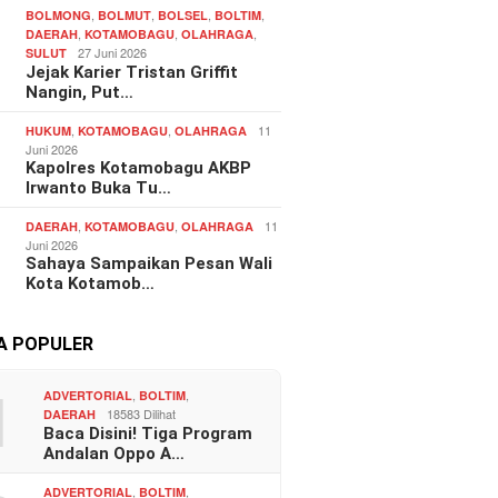
,
,
,
,
BOLMONG
BOLMUT
BOLSEL
BOLTIM
,
,
,
DAERAH
KOTAMOBAGU
OLAHRAGA
27 Juni 2026
SULUT
Jejak Karier Tristan Griffit
Nangin, Put…
,
,
11
HUKUM
KOTAMOBAGU
OLAHRAGA
Juni 2026
Kapolres Kotamobagu AKBP
Irwanto Buka Tu…
,
,
11
DAERAH
KOTAMOBAGU
OLAHRAGA
Juni 2026
Sahaya Sampaikan Pesan Wali
Kota Kotamob…
TA POPULER
1
,
,
ADVERTORIAL
BOLTIM
18583 Dilihat
DAERAH
Baca Disini! Tiga Program
Andalan Oppo A…
,
,
ADVERTORIAL
BOLTIM