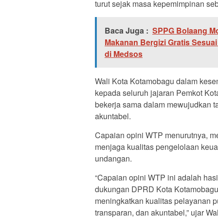
turut sejak masa kepemimpinan se
Baca Juga :
SPPG Bolaang M
Makanan Bergizi Gratis Sesuai
di Medsos
Wali Kota Kotamobagu dalam kesem
kepada seluruh jajaran Pemkot Kot
bekerja sama dalam mewujudkan tat
akuntabel.
Capaian opini WTP menurutnya, m
menjaga kualitas pengelolaan keu
undangan.
“Capaian opini WTP ini adalah hasi
dukungan DPRD Kota Kotamobagu. Pr
meningkatkan kualitas pelayanan pu
transparan, dan akuntabel,” ujar Wa