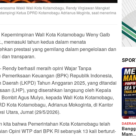
 berasama Wakil Wali Kota Kotamobagu, Rendy Virgiawan Mangkat
 didampingi Ketua DPRD Kotamobagu Adrianus Moginta, saat menerima
 Kepemimpinan Wali Kota Kotamobagu Weny Gaib
., memasuki tahun kedua dalam menata
rehkan prestasi yang gemilang dalam pengelolaan dan
 dan transparan.
SPOR
– Rendy berhasil meraih opini Wajar Tanpa
n Pemeriksaan Keuangan (BPK) Republik Indonesia,
 Daerah (LKPD) Tahun Anggaran 2025, yang ditandai
saan (LHP), yang diserahkan langsung oleh Kepala
, Bombit Agus Mulyo, kepada Wali Kota Kotamobagu,
RD Kota Kotamobagu, Adrianus Mokoginta, di Kantor
i Utara, Jumat (29/5/2026).
an kita bahwa Pemerintahan Kota Kotamobagu telah
DAERA
Bangga
aian Opini WTP dari BPK RI sebanyak 13 kali berturut-
Mam